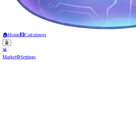
🏠
Home
🧮
Calculators
🤖
📊
Market
⚙️
Settings