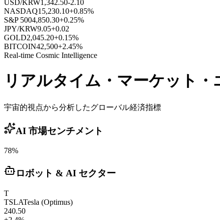
USD/KRW
1,342.50
-2.10
NASDAQ
15,230.10
+0.85%
S&P 500
4,850.30
+0.25%
JPY/KRW
9.05
+0.02
GOLD
2,045.20
+0.15%
BITCOIN
42,500
+2.45%
Real-time Cosmic Intelligence
リアルタイム・マーケット・
宇宙的視点から分析したグローバル経済指標
AI 市場センチメント
78%
ロボット & AI セクター
T
TSLA
Tesla (Optimus)
240.50
+2.4%