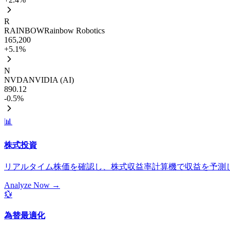
R
RAINBOW
Rainbow Robotics
165,200
+5.1%
N
NVDA
NVIDIA (AI)
890.12
-0.5%
📊
株式投資
リアルタイム株価を確認し、株式収益率計算機で収益を予測
Analyze Now
→
💱
為替最適化