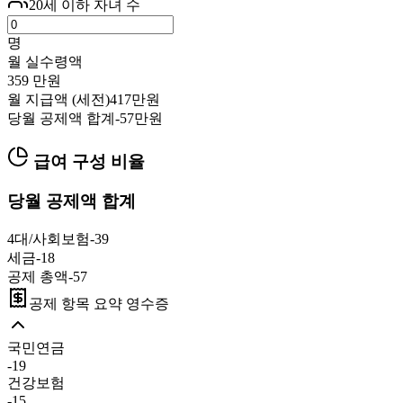
20세 이하 자녀 수
명
월 실수령액
359
만원
월 지급액 (세전)
417
만원
당월 공제액 합계
-
57
만원
급여 구성 비율
당월 공제액 합계
4대/사회보험
-
39
세금
-
18
공제 총액
-
57
공제 항목 요약 영수증
국민연금
-
19
건강보험
-
15