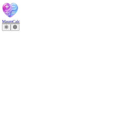
MaumCalc