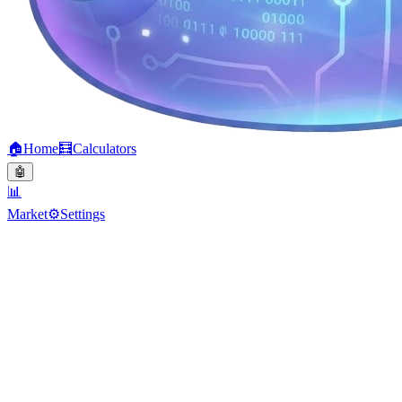
🏠
Home
🧮
Calculators
🤖
📊
Market
⚙️
Settings