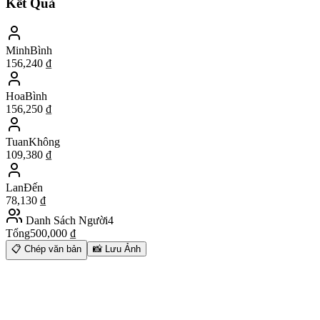
Kết Quả
Minh
Bình
156,240
₫
Hoa
Bình
156,250
₫
Tuan
Không
109,380
₫
Lan
Đến
78,130
₫
Danh Sách Người
4
Tổng
500,000
₫
📋
Chép văn bản
📸
Lưu Ảnh