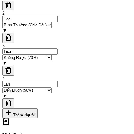
2
▼
3
▼
4
▼
Thêm Người