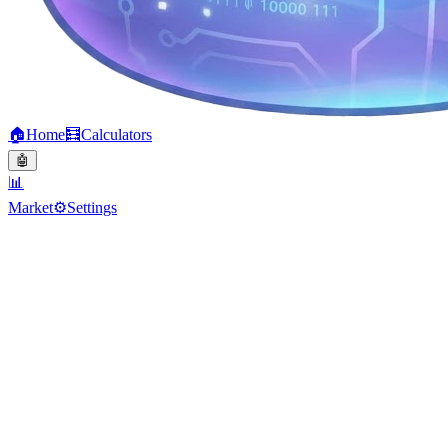
🏠
Home
🧮
Calculators
🤖
📊
Market
⚙️
Settings