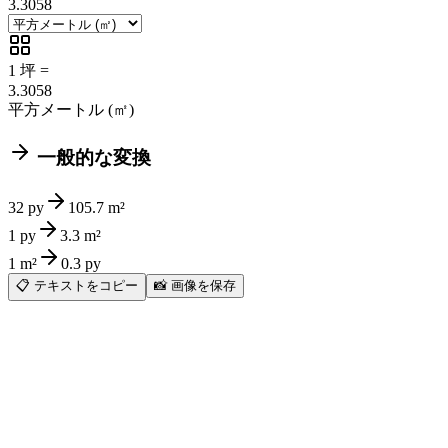
3.3058
1
坪
=
3.3058
平方メートル (㎡)
一般的な変換
32 py
105.7 m²
1 py
3.3 m²
1 m²
0.3 py
📋
テキストをコピー
📸
画像を保存