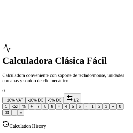
Calculadora Clásica Fácil
Calculadora conveniente con soporte de teclado/mouse, unidades
coreanas y sonido de clic mecánico
0
+10% VAT
-10% DC
-5% DC
1/
2
C
⌫
%
÷
7
8
9
×
4
5
6
-
1
2
3
+
0
00
.
=
Calculation History