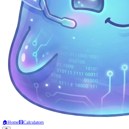
🏠
Home
🧮
Calculators