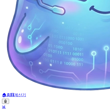
🏠
홈
🧮
계산기
🤖
📊