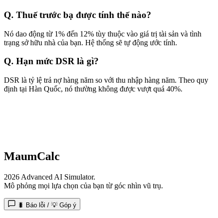
Q.
Thuế trước bạ được tính thế nào?
Nó dao động từ 1% đến 12% tùy thuộc vào giá trị tài sản và tình
trạng sở hữu nhà của bạn. Hệ thống sẽ tự động ước tính.
Q.
Hạn mức DSR là gì?
DSR là tỷ lệ trả nợ hàng năm so với thu nhập hàng năm. Theo quy
định tại Hàn Quốc, nó thường không được vượt quá 40%.
MaumCalc
2026 Advanced AI Simulator.
Mô phỏng mọi lựa chọn của bạn từ góc nhìn vũ trụ.
🐛 Báo lỗi / 💡 Góp ý