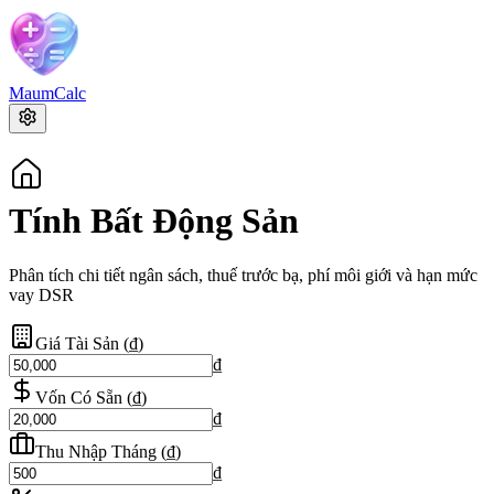
MaumCalc
Tính Bất Động Sản
Phân tích chi tiết ngân sách, thuế trước bạ, phí môi giới và hạn mức
vay DSR
Giá Tài Sản
(
₫
)
₫
Vốn Có Sẵn
(
₫
)
₫
Thu Nhập Tháng
(
₫
)
₫