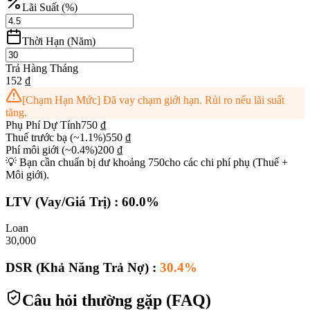
Lãi Suất (%)
Thời Hạn (Năm)
Trả Hàng Tháng
152
₫
[
Chạm Hạn Mức
]
Đã vay chạm giới hạn. Rủi ro nếu lãi suất
tăng.
Phụ Phí Dự Tính
750
₫
Thuế trước bạ (~1.1%)
550
₫
Phí môi giới (~0.4%)
200
₫
💡
Bạn cần chuẩn bị dư khoảng
750
cho các chi phí phụ (Thuế +
Môi giới).
LTV (Vay/Giá Trị)
:
60.0
%
Loan
30,000
DSR (Khả Năng Trả Nợ)
:
30.4
%
Câu hỏi thường gặp (FAQ)