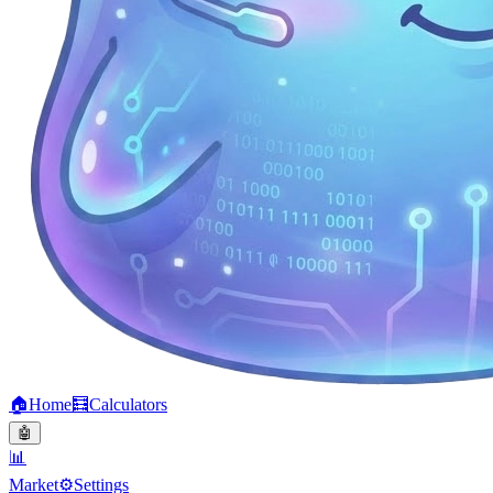
🏠
Home
🧮
Calculators
🤖
📊
Market
⚙️
Settings