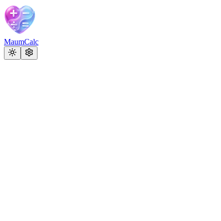
MaumCalc