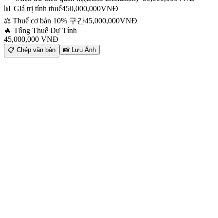
📊 Giá trị tính thuế
450,000,000
VNĐ
⚖️ Thuế cơ bản
10%
구간
45,000,000
VNĐ
🔥 Tổng Thuế Dự Tính
45,000,000
VNĐ
📋
Chép văn bản
📸
Lưu Ảnh