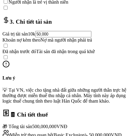
Người nhận là trẻ vị thành niên
3. Chi tiết tài sản
Giá trị tài sản
10k
Khoản nợ kèm theo
Nợ mà người nhận phải trả
Đã nhận trước đó
Tài sản đã nhận trong quá khứ
Lưu ý
💡 Tại VN, việc cho tặng nhà đất giữa những người thân trực hệ
thường được miễn thuế thu nhập cá nhân. Máy tính này áp dụng
logic thuế chung tính theo luật Hàn Quốc để tham khảo.
🧾 Chi tiết thuế
🎁 Tổng tài sản
500,000,000
VNĐ
Miễn trừ theo quan hệ
(
Basic Exclusion
)
-
50,000,000
VNĐ