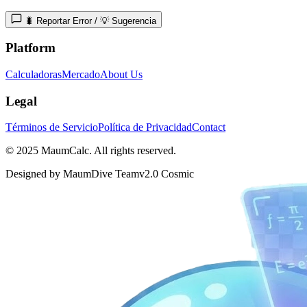
🐛 Reportar Error / 💡 Sugerencia
Platform
Calculadoras
Mercado
About Us
Legal
Términos de Servicio
Política de Privacidad
Contact
© 2025 MaumCalc. All rights reserved.
Designed by MaumDive Team
v2.0 Cosmic