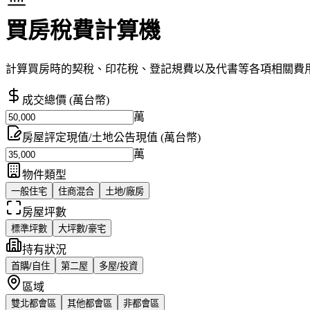
買房稅費計算機
計算買房時的契稅、印花稅、登記規費以及代書等各項相關費
成交總價
(
萬
台幣
)
萬
房屋評定現值/土地公告現值
(
萬
台幣
)
萬
物件類型
一般住宅
住商混合
土地/廠房
房屋坪數
標準坪數
大坪數/豪宅
持有狀況
首購/自住
第二屋
多屋/投資
區域
雙北都會區
其他都會區
非都會區