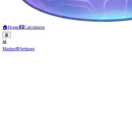
🏠
Home
🧮
Calculators
🤖
📊
Market
⚙️
Settings