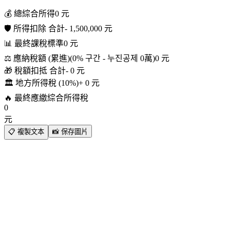
💰 總綜合所得
0
元
🛡️ 所得扣除 合計
-
1,500,000
元
📊 最終課稅標準
0
元
⚖️ 應納稅額 (累進)
(
0
% 구간 - 누진공제
0
萬
)
0
元
🎁 稅額扣抵 合計
-
0
元
🏛️ 地方所得稅 (10%)
+
0
元
🔥 最終應繳綜合所得稅
0
元
📋
複製文本
📸
保存圖片