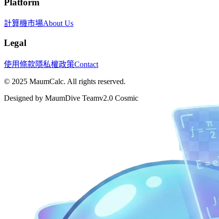
Platform
計算機
市場
About Us
Legal
使用條款
隱私權政策
Contact
© 2025 MaumCalc. All rights reserved.
Designed by MaumDive Team
v2.0 Cosmic