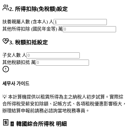
2. 所得扣除(免稅額)設定
扶養親屬人數 (含本人)
人
其他所得扣除 (國民年金等)
萬
3. 稅額扣抵設定
子女人數
人
其他稅額扣抵
萬
세무사 가이드
💡 本計算機提供以租賃所得為主之納稅人初步試算。實際綜
合所得稅受薪安扣除額、記帳方式、各項租稅優惠影響極大，
辦理結算申報前請務必諮詢當地稅務專員。
🧾 韓國綜合所得稅 明細